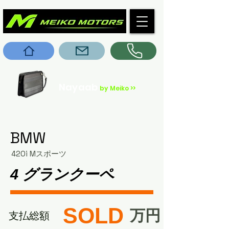
Nayaab
by Meiko >>
BMW
420i Mスポーツ
4 グランクーペ
SOLD
​万円
​支払総額