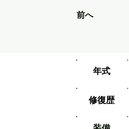
前へ
​年式
​修復歴
​装備