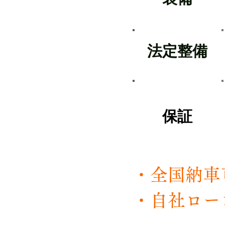
​法定整備
​保証
・全国
・自社ロー