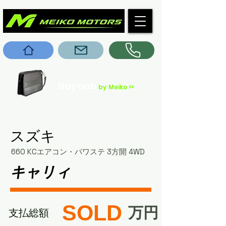
Nayaab
by Meiko >>
スズキ
660 KCエアコン・パワステ 3方開 4WD
キャリィ
SOLD
​万円
​支払総額