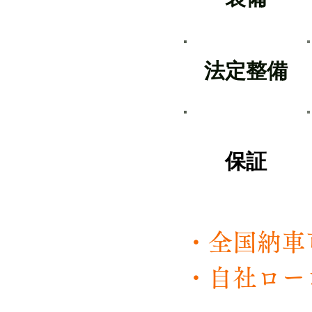
​法定整備
​保証
・全国
・自社ロー