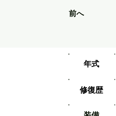
前へ
​年式
​修復歴
​装備