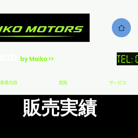
aab
TEL:
by Meiko >>
事業内容
買取
サービス
​販売実績