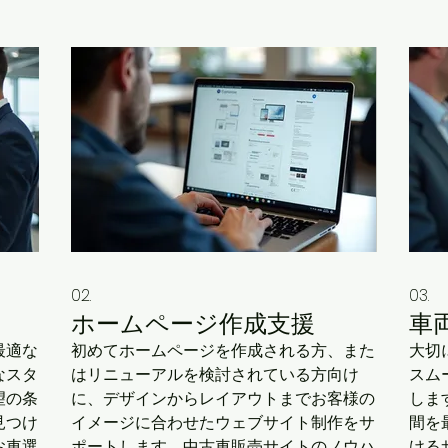
02.
03.
ホームページ作成支援
車
最適な
初めてホームページを作成される方、また
大切
なスタ
はリニューアルを検討されている方向け
スム
望の条
に、デザインからレイアウトまでお客様の
しま
見つけ
イメージに合わせたウェブサイト制作をサ
間を
お車選
ポートします。中古車販売サイトのノウハ
ける