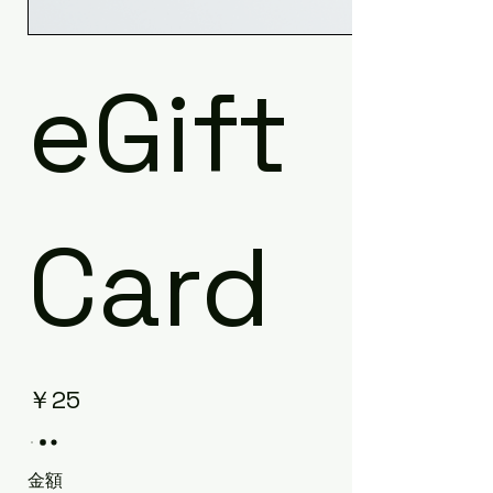
eGift
Card
￥25
金額