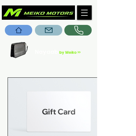
Nayaab
by Meiko >>