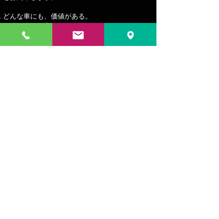
どんな車にも、価値がある。
どんな車も、高価買取に挑戦。
事故車・廃車・不動車
高く売るなら、名港モーターズ。
買取価格に自信があります。どんな車もお任せ
ください。
名港モーターズは自社で解体・リサイクル・
中古車販売・輸出まで一貫して行っているた
め、一般的な買取店では値段が付きにくい車で
も買取できることが強みです.